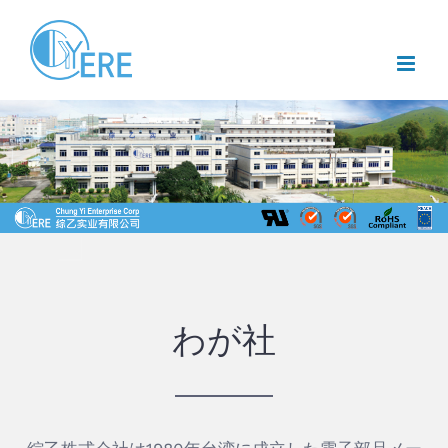
Skip
to
content
わが社